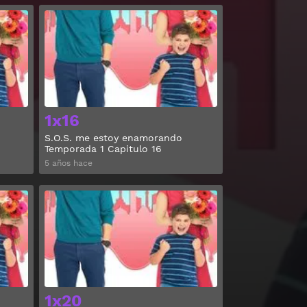
Ver
Ver
1x16
S.O.S. me estoy enamorando
Temporada 1 Capitulo 16
5 años hace
Ver
Ver
1x20