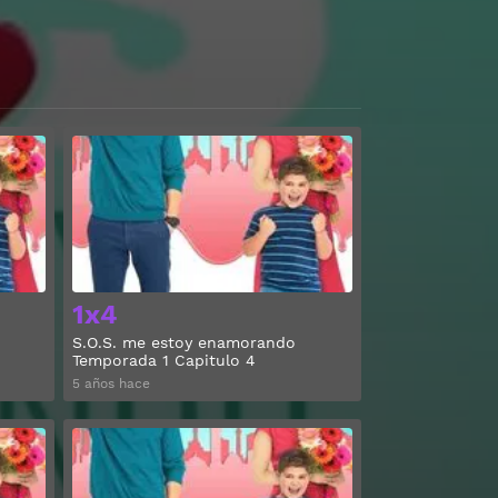
Ver
Ver
1x4
S.O.S. me estoy enamorando
Temporada 1 Capitulo 4
5 años hace
Ver
Ver