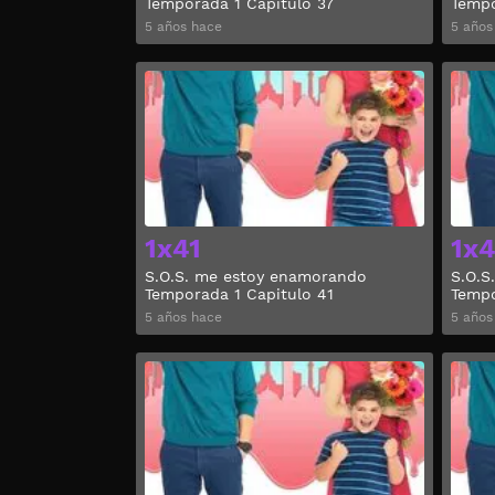
Temporada 1 Capitulo 37
Tempo
5 años hace
5 años
Ver
1x41
1x
S.O.S. me estoy enamorando
S.O.S
Temporada 1 Capitulo 41
Tempo
5 años hace
5 años
Ver