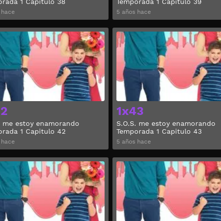
rada 1 Capitulo 38
Temporada 1 Capitulo 39
 hace
5 años hace
Ver
42
1x43
. me estoy enamorando
S.O.S. me estoy enamorando
rada 1 Capitulo 42
Temporada 1 Capitulo 43
 hace
5 años hace
Ver