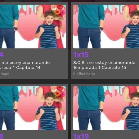
Ver
4
1x15
. me estoy enamorando
S.O.S. me estoy enamorando
rada 1 Capitulo 14
Temporada 1 Capitulo 15
 hace
5 años hace
Ver
8
1x19