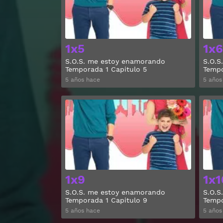
1x5
1x6
S.O.S. me estoy enamorando
S.O.S
Temporada 1 Capitulo 5
Tempo
5 años hace
5 años
Ver
1x9
1x1
S.O.S. me estoy enamorando
S.O.S
Temporada 1 Capitulo 9
Tempo
5 años hace
5 años