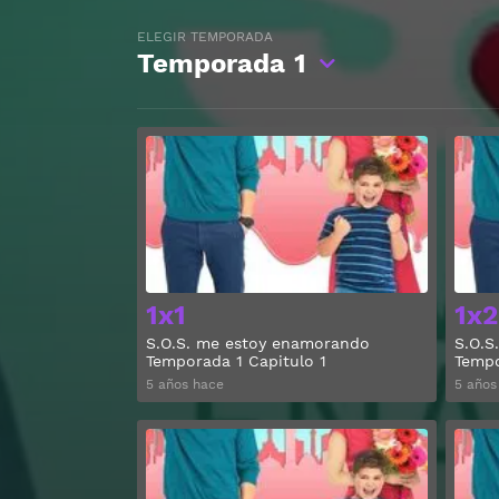
ELEGIR TEMPORADA
Temporada
1
Ver
1x1
1x2
S.O.S. me estoy enamorando
S.O.S
Temporada 1 Capitulo 1
Tempo
5 años hace
5 años
Ver