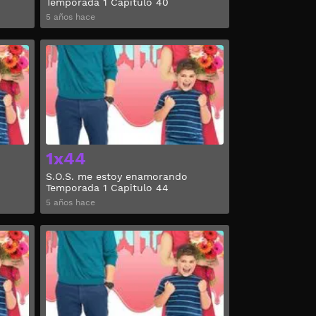
Temporada 1 Capitulo 40
5 años hace
Ver
Ver
1x44
S.O.S. me estoy enamorando
Temporada 1 Capitulo 44
5 años hace
Ver
Ver