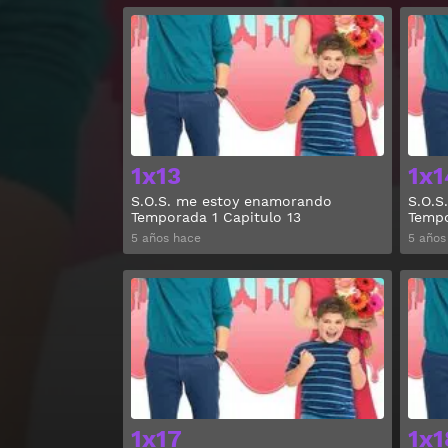
Ver
1x13
1x1
S.O.S. me estoy enamorando
S.O.S
Temporada 1 Capitulo 13
Tempo
5 años hace
5 años
Ver
1x17
1x1