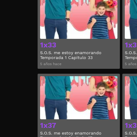
1x33
1x
S.O.S. me estoy enamorando
S.O.S
Temporada 1 Capitulo 33
Tempo
5 años hace
5 años
Ver
1x37
1x3
S.O.S. me estoy enamorando
S.O.S