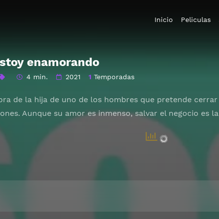
Inicio
Peliculas
estoy enamorando
4 min.
2021
1
Temporadas
ra de la hija de uno de los hombres que pretende cerrar l
ones. Aunque su amor es inmenso, salvar el negocio es la