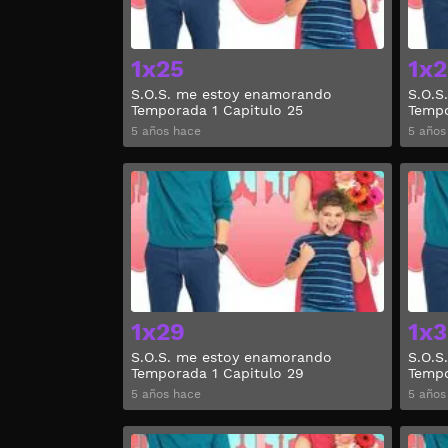
1x25
1x2
S.O.S. me estoy enamorando
S.O.S
Temporada 1 Capitulo 25
Tempo
5 años hace
5 años
Ver
1x29
1x3
S.O.S. me estoy enamorando
S.O.S
Temporada 1 Capitulo 29
Tempo
5 años hace
5 años
Ver