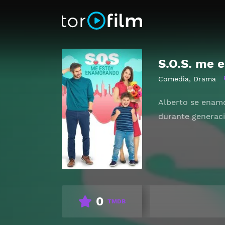
S.O.S. me 
Comedia
,
Drama
Alberto se enamo
durante generaci
0
TMDB