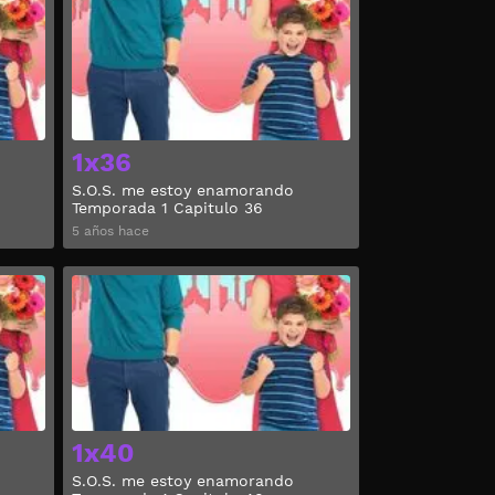
1x36
S.O.S. me estoy enamorando
Temporada 1 Capitulo 36
5 años hace
Ver
Ver
1x40
S.O.S. me estoy enamorando