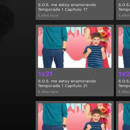
S.O.S. me estoy enamorando
S.O.S
Temporada 1 Capitulo 17
Tempo
5 años hace
5 años
Ver
1x21
1x2
S.O.S. me estoy enamorando
S.O.S
Temporada 1 Capitulo 21
Tempo
5 años hace
5 años
Ver