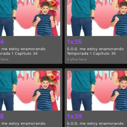
34
1x35
. me estoy enamorando
S.O.S. me estoy enamorando
rada 1 Capitulo 34
Temporada 1 Capitulo 35
 hace
5 años hace
Ver
8
1x39
. me estoy enamorando
S.O.S. me estoy enamorando