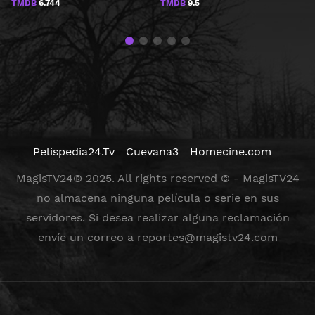
TMDB
6.744
TMDB
9.5
Pelispedia24.Tv
Cuevana3
Homecine.com
MagisTV24® 2025. All rights reserved © - MagisTV24
no almacena ninguna película o serie en sus
servidores. Si desea realizar alguna reclamación
envíe un correo a
reportes@magistv24.com