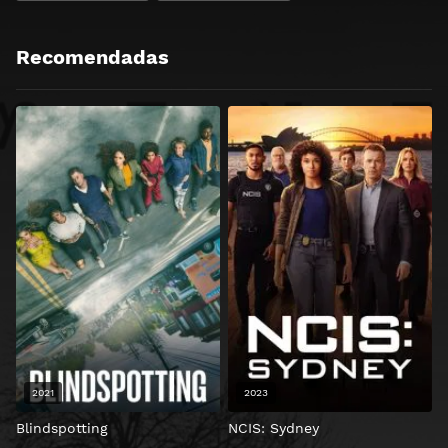
Recomendadas
2021
2023
Blindspotting
NCIS: Sydney
E