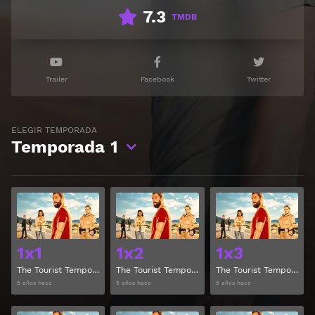
7.3
TMDB
Trailer
Facebook
Twitter
ELEGIR TEMPORADA
Temporada
1
Ver
Ver
1x1
1x2
1x3
The Tourist Temporada 1 Capitulo 1
The Tourist Temporada 1 Capitulo 2
The Tourist Temporada 1 Capitulo 3
5 años hace
5 años hace
5 años hace