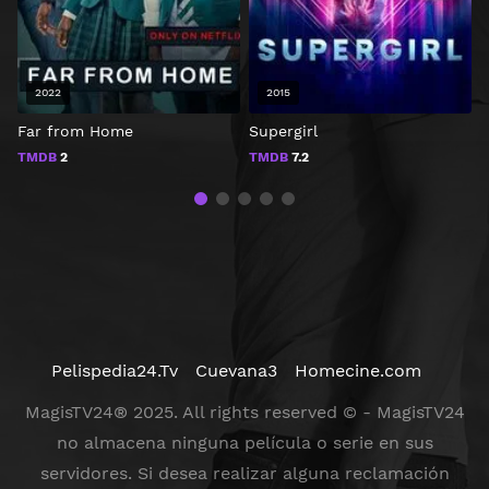
2022
2015
Far from Home
Supergirl
M
TMDB
2
TMDB
7.2
Pelispedia24.Tv
Cuevana3
Homecine.com
MagisTV24® 2025. All rights reserved © - MagisTV24
no almacena ninguna película o serie en sus
servidores. Si desea realizar alguna reclamación