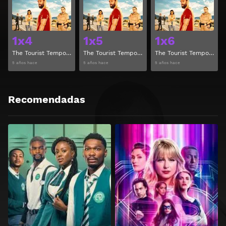
Ver
Ver
1x4
1x5
1x6
The Tourist Temporada 1 Capitulo 4
The Tourist Temporada 1 Capitulo 5
The Tourist Temporada 1 Capitulo 6
5 años hace
5 años hace
5 años hace
Recomendadas