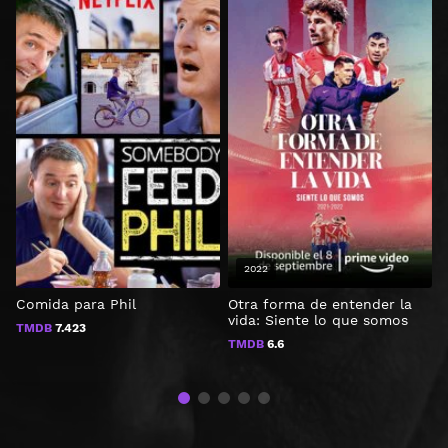
2022
Comida para Phil
Otra forma de entender la
H
vida: Siente lo que somos
TMDB
7.423
TMDB
6.6