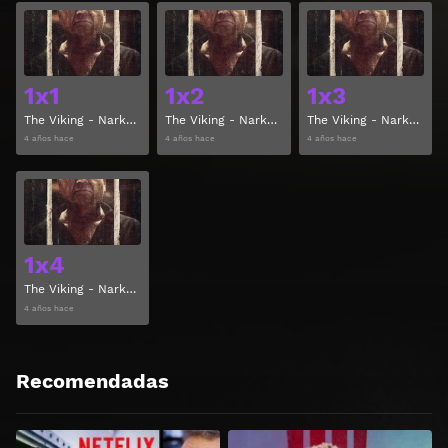
Ver
Ver
1x1
1x2
1x3
The Viking - Narkokongens Fald Temporada 1 Capitulo 1
The Viking - Narkokongens Fald Temporada 1 Capitulo 2
The Viking - Narkokongens Fald Temporada 1 Capitulo 3
4 años hace
4 años hace
4 años hace
Ver
1x4
The Viking - Narkokongens Fald Temporada 1 Capitulo 4
4 años hace
Recomendadas