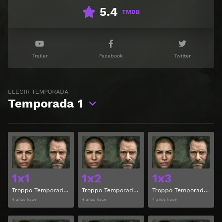
5.4
TMDB
Trailer
Facebook
Twitter
ELEGIR TEMPORADA
Temporada
1
Ver
Ver
1x1
1x2
1x3
Troppo Temporada 1 Capitulo 1
Troppo Temporada 1 Capitulo 2
Troppo Temporada 1 Capitulo 3
4 años hace
4 años hace
4 años hace