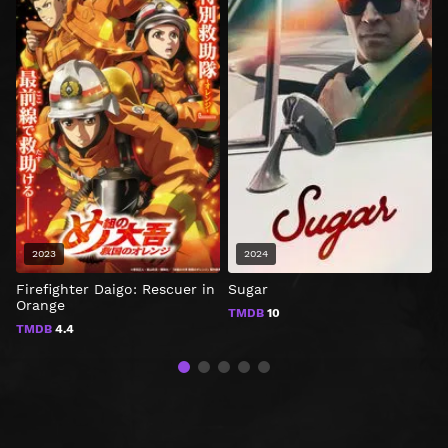
2023
2024
Firefighter Daigo: Rescuer in
Sugar
N
Orange
TMDB
10
TMDB
4.4