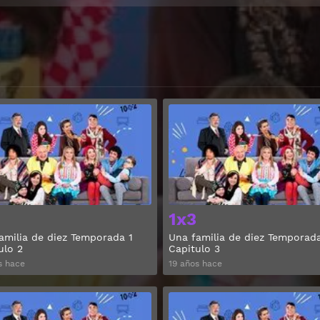
Ver
1x3
amilia de diez Temporada 1
Una familia de diez Temporada
ulo 2
Capitulo 3
s hace
19 años hace
Ver