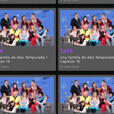
Ver
4
1x15
amilia de diez Temporada 1
Una familia de diez Temporada
ulo 14
Capitulo 15
s hace
19 años hace
Ver