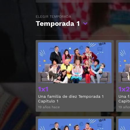
ELEGIR TEMPORADA
Temporada
1
Ver
1x1
1x2
Una familia de diez Temporada 1
Una f
Capitulo 1
Capit
19 años hace
19 año
Ver