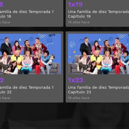
8
1x19
amilia de diez Temporada 1
Una familia de diez Temporada
ulo 18
Capitulo 19
s hace
19 años hace
Ver
2
1x23
amilia de diez Temporada 1
Una familia de diez Temporada
ulo 22
Capitulo 23
s hace
19 años hace