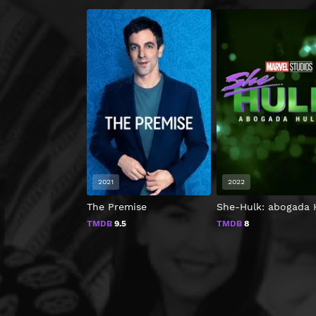
2021
2022
The Premise
She-Hulk: abogada 
TMDB
9.5
TMDB
8