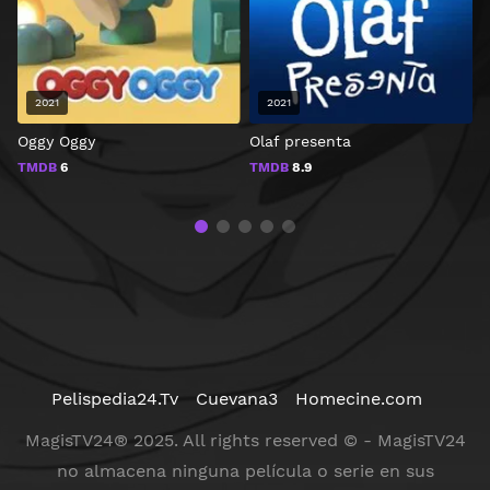
2021
2021
Oggy Oggy
Olaf presenta
L
TMDB
6
TMDB
8.9
Pelispedia24.Tv
Cuevana3
Homecine.com
MagisTV24® 2025. All rights reserved © - MagisTV24
no almacena ninguna película o serie en sus