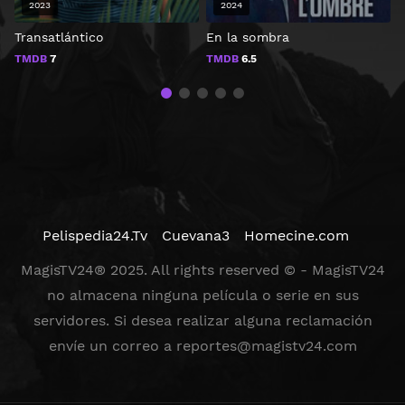
2023
2024
Transatlántico
En la sombra
I
TMDB
7
TMDB
6.5
Pelispedia24.Tv
Cuevana3
Homecine.com
MagisTV24® 2025. All rights reserved © - MagisTV24
no almacena ninguna película o serie en sus
servidores. Si desea realizar alguna reclamación
envíe un correo a
reportes@magistv24.com