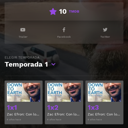
10
TMDB
Trailer
Facebook
Twitter
ELEGIR TEMPORADA
Temporada
1
Ver
Ver
1x1
1x2
1x3
Zac Efron: Con los pies en la tierra Temporada 1 Capitulo 1
Zac Efron: Con los pies en la tierra Temporada 1 Capitulo 2
Zac Efron: Con los pies en la tierra Temporada 1 Capitulo 3
6 años hace
6 años hace
6 años hace