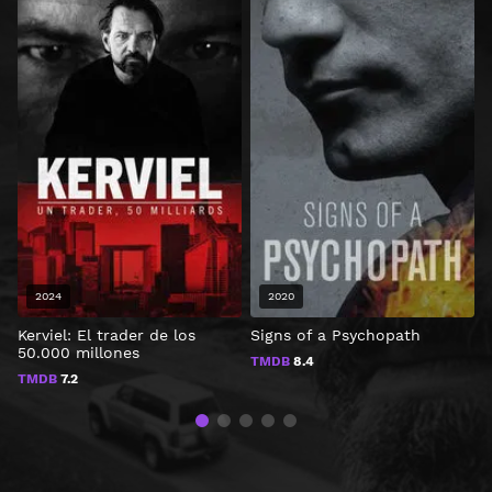
2024
2020
Kerviel: El trader de los
Signs of a Psychopath
M
50.000 millones
g
TMDB
8.4
TMDB
7.2