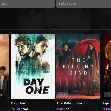
 hace
6 años hace
2026
2023
202
Day One
The Killing Kind
Jagu
TMDB
6.542
TMDB
10
TMD