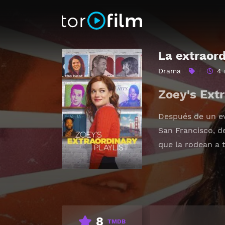
La extraord
Drama
4 
Zoey's Extr
Después de un ev
San Francisco, d
que la rodean a 
8
TMDB