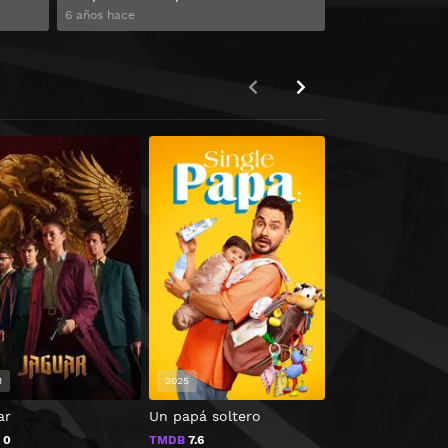
6 años hace
1
2025
2020
ar
Un papá soltero
Red Light
B
0
TMDB
7.6
TMDB
8.3