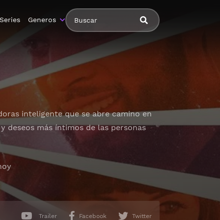
Series
Generos
oras inteligente que se abre camino en
 y deseos más íntimos de las personas
hoy
Trailer
Facebook
Twitter