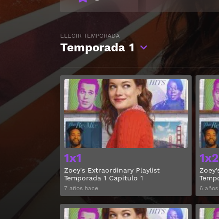
ELEGIR TEMPORADA
Temporada
1
Ver
1x1
1x2
Zoey's Extraordinary Playlist
Zoey'
Temporada 1 Capitulo 1
Tempo
7 años hace
6 años
Ver