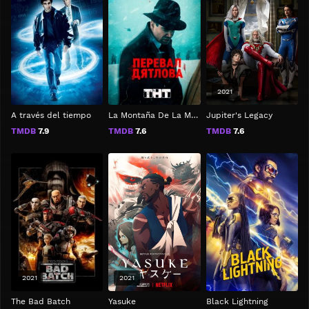
2021
A través del tiempo
La Montaña De La Muerte: El Incidente del Paso Dyatlov
Jupiter's Legacy
TMDB
7.9
TMDB
7.6
TMDB
7.6
2021
2021
The Bad Batch
Yasuke
Black Lightning