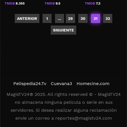
TMDB
8.355
TMDB
9.5
TMDB
7.2
ANTERIOR
1
...
29
30
31
32
SIGUIENTE
Pelispedia24.Tv
Cuevana3
Homecine.com
MagisTV24® 2025. All rights reserved © - MagisTV24
no almacena ninguna película o serie en sus
servidores. Si desea realizar alguna reclamación
envíe un correo a
reportes@magistv24.com