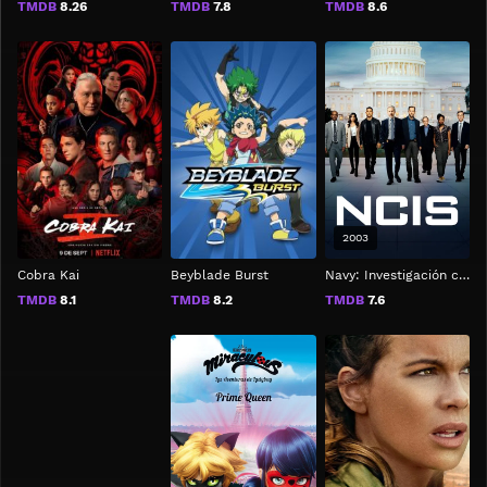
TMDB
8.26
TMDB
7.8
TMDB
8.6
2003
Cobra Kai
Beyblade Burst
Navy: Investigación criminal
TMDB
8.1
TMDB
8.2
TMDB
7.6