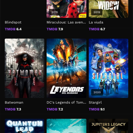
2015
2019
Blindspot
Miraculous: Las aventuras de Ladybug
La viuda
TMDB
6.4
TMDB
7.9
TMDB
6.7
2020
Batwoman
DC's Legends of Tomorrow
Stargirl
TMDB
7.3
TMDB
7.2
TMDB
9.1