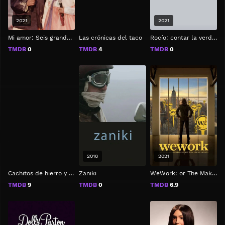
2021
2021
Mi amor: Seis grandes historias de amor
Las crónicas del taco
Rocío: contar la verdad para seguir viva
TMDB
0
TMDB
4
TMDB
0
2018
2021
Cachitos de hierro y cromo
Zaniki
WeWork: or The Making and Breaking of a $47 Billion Unicorn
TMDB
9
TMDB
0
TMDB
6.9