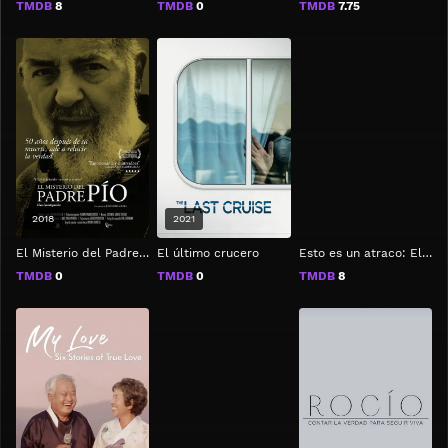
TMDB
8
TMDB
0
TMDB
7.75
2018
2021
El Misterio del Padre Pío
El último crucero
Esto es un atraco: El mayor robo de arte del mundo
TMDB
0
TMDB
0
TMDB
8