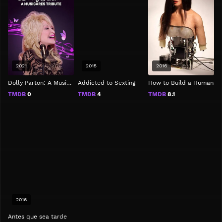
2021
2015
2016
Dolly Parton: A MusiCares Tribute
Addicted to Sexting
How to Build a Human
TMDB
0
TMDB
4
TMDB
8.1
2016
Antes que sea tarde