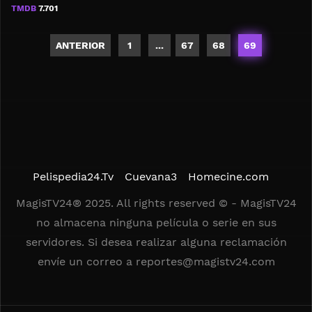
TMDB
7.701
ANTERIOR
1
...
67
68
69
Pelispedia24.Tv
Cuevana3
Homecine.com
MagisTV24® 2025. All rights reserved © - MagisTV24
no almacena ninguna película o serie en sus
servidores. Si desea realizar alguna reclamación
envíe un correo a
reportes@magistv24.com