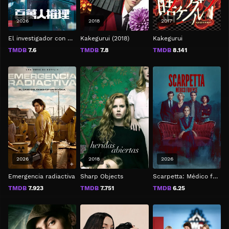
2026
2018
2017
El investigador con millones de seguidores
Kakegurui (2018)
Kakegurui
TMDB
7.6
TMDB
7.8
TMDB
8.141
2026
2018
2026
Emergencia radiactiva
Sharp Objects
Scarpetta: Médico forense
TMDB
7.923
TMDB
7.751
TMDB
6.25