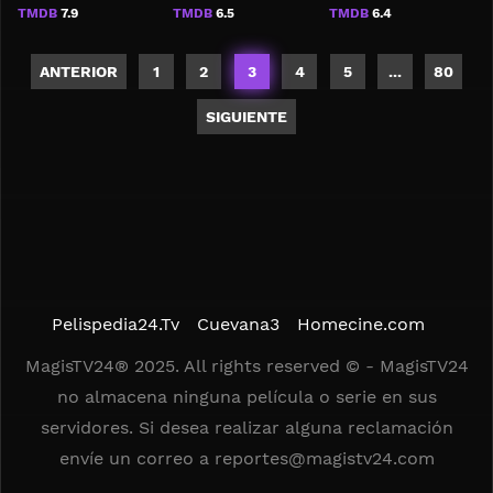
TMDB
7.9
TMDB
6.5
TMDB
6.4
ANTERIOR
1
2
3
4
5
...
80
SIGUIENTE
Pelispedia24.Tv
Cuevana3
Homecine.com
MagisTV24® 2025. All rights reserved © - MagisTV24
no almacena ninguna película o serie en sus
servidores. Si desea realizar alguna reclamación
envíe un correo a
reportes@magistv24.com