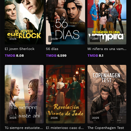
2026
2026
2011
El joven Sherlock
56 días
Mi niñera es una vampira
TMDB
8.08
TMDB
6.599
TMDB
8.1
2025
2026
2025
Tú siempre estuviste ahí
El misterioso caso del palacio Tang
The Copenhagen Test