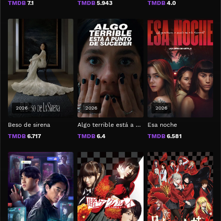
TMDB
7.1
TMDB
5.943
TMDB
4.0
2026
2026
2026
Beso de sirena
Algo terrible está a punto de suceder
Esa noche
TMDB
6.717
TMDB
6.4
TMDB
6.581