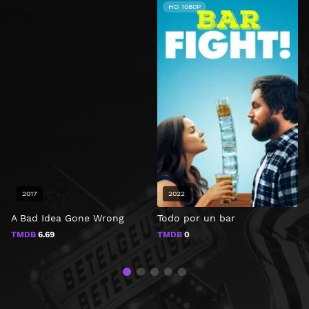
HD 1080P
2017
2022
A Bad Idea Gone Wrong
Todo por un bar
A
TMDB
6.69
TMDB
0