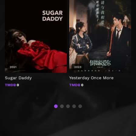
2021
2023
Sugar Daddy
Yesterday Once More
TMDB
0
TMDB
0