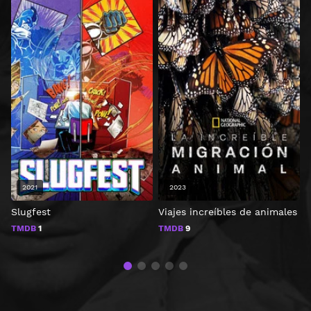
2021
2023
Slugfest
Viajes increíbles de animales
S
TMDB
1
TMDB
9