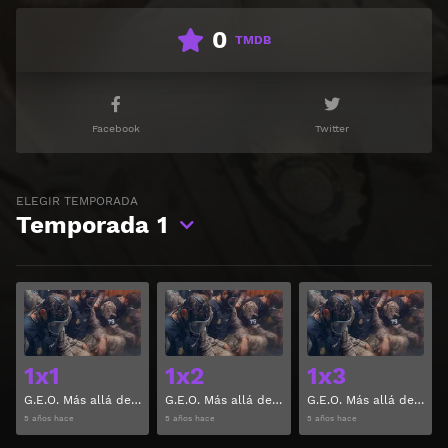
0
TMDB
Facebook
Twitter
ELEGIR TEMPORADA
Temporada
1
Ver
Ver
1x1
1x2
1x3
G.E.O. Más allá del límite Temporada 1 Capitulo 1
G.E.O. Más allá del límite Temporada 1 Capitulo 2
G.E.O. Más allá del límite Temporada 1 Capitulo 3
5 años hace
5 años hace
5 años hace