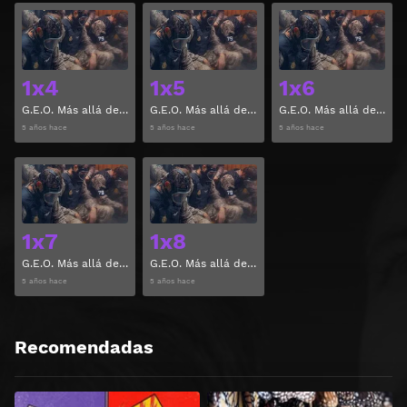
Ver
Ver
1x4
1x5
1x6
G.E.O. Más allá del límite Temporada 1 Capitulo 4
G.E.O. Más allá del límite Temporada 1 Capitulo 5
G.E.O. Más allá del límite Temporada 1 Capitulo 6
5 años hace
5 años hace
5 años hace
Ver
Ver
1x7
1x8
G.E.O. Más allá del límite Temporada 1 Capitulo 7
G.E.O. Más allá del límite Temporada 1 Capitulo 8
5 años hace
5 años hace
Recomendadas