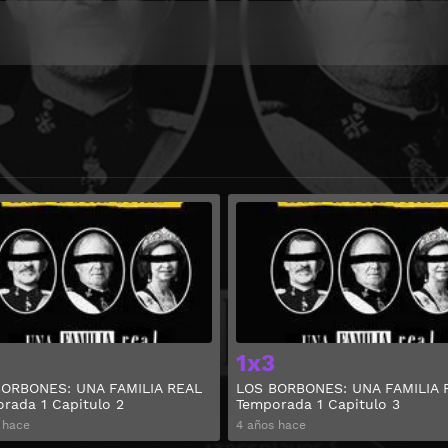
Ver
1x3
ORBONES: UNA FAMILIA REAL
LOS BORBONES: UNA FAMILIA 
rada 1 Capitulo 2
Temporada 1 Capitulo 3
 hace
4 años hace