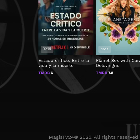
2025
2022
Estado crítico: Entre la
Planet Sex with Car
vida y la muerte
Delevingne
TMDB
6
TMDB
7.8
MagisTV24® 2025. All rights reserved 