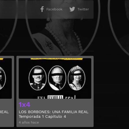
Facebook
Twitter
Ver
Ver
1x4
REAL
LOS BORBONES: UNA FAMILIA REAL
Temporada 1 Capitulo 4
4 años hace