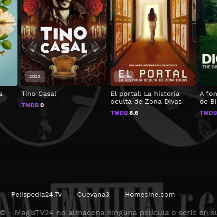
2023
2024
a
Tino Casal
El portal: La historia
A fo
oculta de Zona Divas
de Bi
TMDB
0
TMDB
8.6
TMD
Pelispedia24.Tv
Cuevana3
Homecine.com
© - MagisTV24 no almacena ninguna película o serie en su