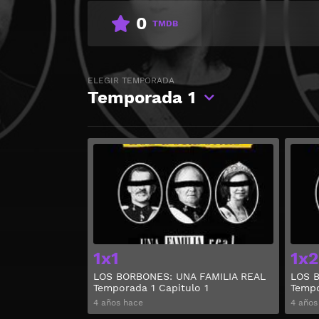
0
TMDB
ELEGIR TEMPORADA
Temporada
1
Ver
1x1
1x2
LOS BORBONES: UNA FAMILIA REAL
LOS B
Temporada 1 Capitulo 1
Tempo
4 años hace
4 años