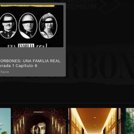
Ver
ORBONES: UNA FAMILIA REAL
rada 1 Capitulo 6
 hace