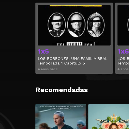
Ver
1x5
1x6
LOS BORBONES: UNA FAMILIA REAL
LOS B
Temporada 1 Capitulo 5
Tempo
4 años hace
4 años
Recomendadas