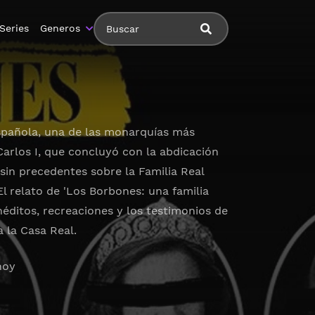
Series
Generos
 española, una de las monarquías más
Carlos I, que concluyó con la abdicación
sin precedentes sobre la Familia Real
l relato de 'Los Borbones: una familia
néditos, recreaciones y los testimonios de
a la Casa Real.
hoy