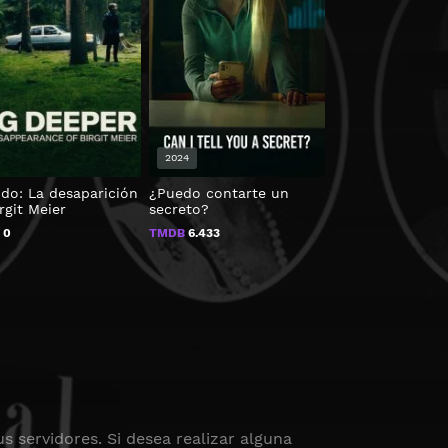
2024
2021
ndo: La desaparición
¿Puedo contarte un
Universe
rgit Meier
secreto?
TMDB
8.3
B
0
TMDB
6.433
s servidores. Si desea realizar alguna