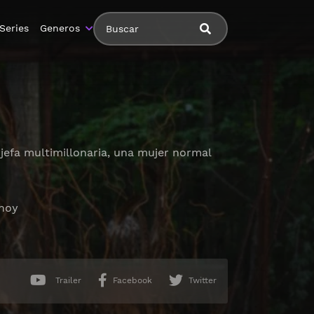
Series
Generos
 jefa multimillonaria, una mujer normal
 hoy
Trailer
Facebook
Twitter