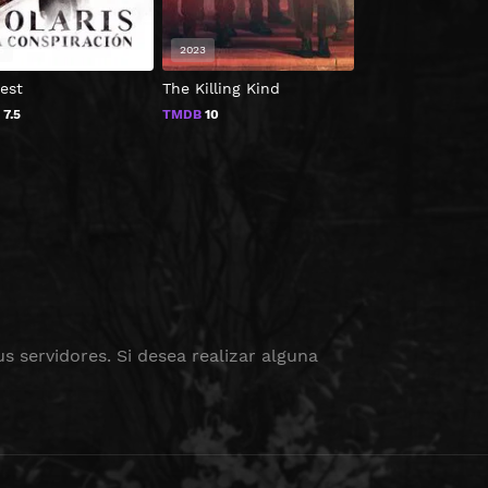
5
2023
2023
est
The Killing Kind
Larva: La familia
B
7.5
TMDB
10
TMDB
2
s servidores. Si desea realizar alguna