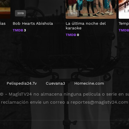
2019
2021
202
ias
Bob Hearts Abishola
La última noche del
Temp
karaoke
TMDB
3
TMD
TMDB
0
Pelispedia24.Tv
Cuevana3
Homecine.com
© - MagisTV24 no almacena ninguna película o serie en su
reclamación envíe un correo a
reportes@magistv24.com