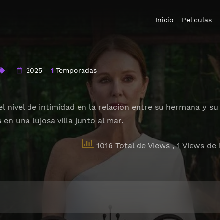
Inicio
Peliculas
2025
1
Temporadas
l nivel de intimidad en la relación entre su hermana y su
en una lujosa villa junto al mar.
1016 Total de Views
, 1 Views de