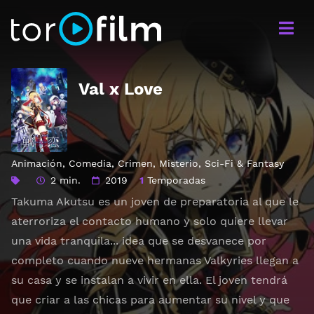
Val x Love
Animación
,
Comedia
,
Crimen
,
Misterio
,
Sci-Fi & Fantasy
2 min.
2019
1
Temporadas
Takuma Akutsu es un joven de preparatoria al que le
aterroriza el contacto humano y solo quiere llevar
una vida tranquila... idea que se desvanece por
completo cuando nueve hermanas Valkyries llegan a
su casa y se instalan a vivir en ella. El joven tendrá
que criar a las chicas para aumentar su nivel y que