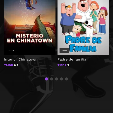
2024
1999
Interior Chinatown
Padre de familia
T
N
TMDB
6.3
TMDB
7